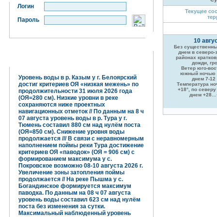
Логин
Текущее со
тер
Пароль
10 авгу
Без существенны
днем в северо
районах кратко
Гидрометцентр информирует:
дожди, гр
Ветер юго-во
южный ночью 5
Уровень воды в р. Казым у г. Белоярский
днем 7-12 
достиг критериев ОЯ «низкая межень» по
Температура н
+18°, по северу
продолжительности 31 июля 2026 года
днем +28…
(ОЯ=280 см). Низкие уровни в реке
сохраняются ниже проектных
навигационных отметок // По данным на 8 ч
07 августа уровень воды в р. Тура у г.
Тюмень составил 880 см над нулём поста
(ОЯ=850 см). Снижение уровня воды
продолжается /// В связи с неравномерным
наполнением поймы реки Тура достижение
критериев ОЯ «паводок» (ОЯ = 906 см) с
формированием максимума у с.
Покровское возможно 08-10 августа 2026 г.
Увеличение зоны затопления поймы
продолжается // На реке Пышма у с.
Богандинское формируется максимум
паводка. По данным на 08 ч 07 августа
уровень воды составил 623 см над нулём
поста без изменения за сутки.
Максимальный наблюденный уровень