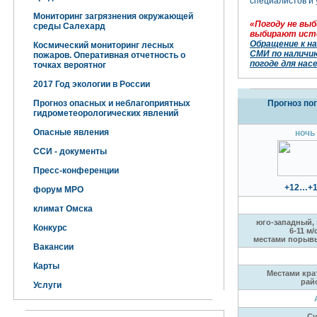
специалистов и 
Мониторинг загрязнения окружающей
«Погоду не вы
среды Салехард
выбирают исто
Обращение к н
Космический мониторинг лесных
СМИ по наличи
пожаров. Оперативная отчетность о
погоде для нас
точках вероятног
2017 Год экологии в России
Прогноз опасных и неблагоприятных
Прогноз по
гидрометеорологических явлений
Опасные явления
ночь
ССИ - документы
Пресс-конференции
+12…+1
форум МРО
климат Омска
юго-западный,
Конкурс
6-11 м/
местами порывы
Вакансии
Карты
Местами кра
рай
Услуги
Су