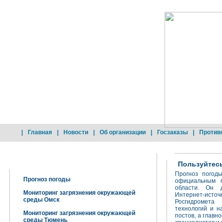
|
Главная
|
Новости
|
Об организации
|
Госзаказы
|
Против
Добро пожаловать !
Пользуйтес
Прогноз погод
Прогноз погоды
официальным п
области. Он д
Мониторинг загрязнения окружающей
Интернет-источ
среды Омск
Росгидромета
технологий и н
Мониторинг загрязнения окружающей
постов, а главн
среды Тюмень