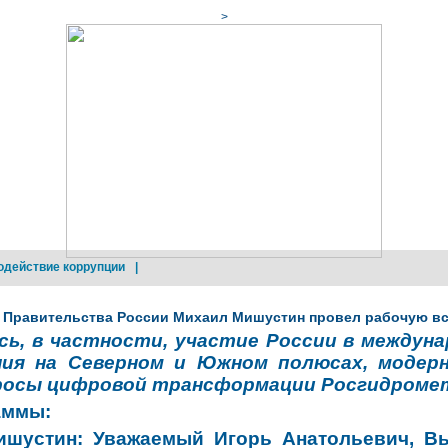
>
одействие коррупции
|
 Правительства России Михаил Мишустин провел рабочую в
сь, в частности, участие России в междун
ния на Северном и Южном полюсах, модер
росы цифровой трансформации Росгидроме
аммы:
ишустин:
Уважаемый Игорь Анатольевич, Вы