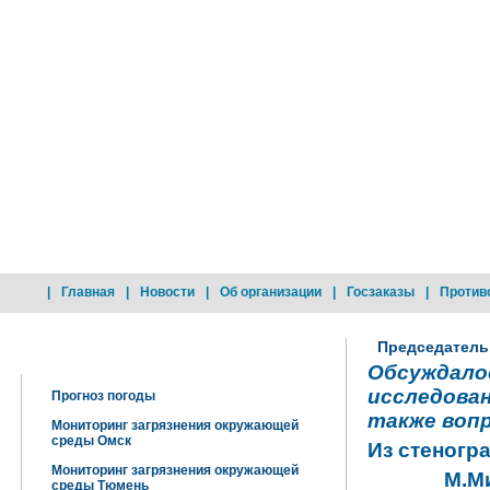
|
Главная
|
Новости
|
Об организации
|
Госзаказы
|
Против
Председатель
Добро пожаловать !
Обсуждало
исследова
Прогноз погоды
также воп
Мониторинг загрязнения окружающей
среды Омск
Из стеногр
Мониторинг загрязнения окружающей
М.М
среды Тюмень