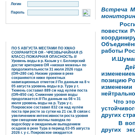
Логин
Встреча М
Пароль
мониторин
Росг
повестки Р
координи
Гидрометцентр информирует:
Объединённ
ПО 5 АВГУСТА МЕСТАМИ ПО ХМАО
работы Рос
СОХРАНИТСЯ ОЯ - ЧРЕЗВЫЧАЙНАЯ (5
КЛАСС) ПОЖАРНАЯ ОПАСНОСТЬ ///
И.Шума
Уровень воды в р. Казым у г. Белоярский
достиг критериев ОЯ «низкая межень» по
Де
продолжительности 31 июля 2026 года
изменением
(ОЯ=280 см). Низкие уровни в реке
сохраняются ниже проектных
позицию Ро
навигационных отметок // По данным на 8 ч
изменении
05 августа уровень воды в р. Тура у г.
Тюмень составил 889 см над нулём поста
нейтрально
(ОЯ=850 см). Снижение уровня воды
продолжается /// По данным на 08 ч 31
Что эт
июля уровень воды на р. Тура у с.
Покровское составил 832 см над нулём
устойчивог
поста при росте за сутки на 21 см. В связи с
других стр
увеличением интенсивности роста уровня
при смещении волны паводка по
В во
водосбору и ожидаемым выпадением
осадков в реке Тура в период 03-05 августа
других эк
2026 г. у с. Покровское ожидается