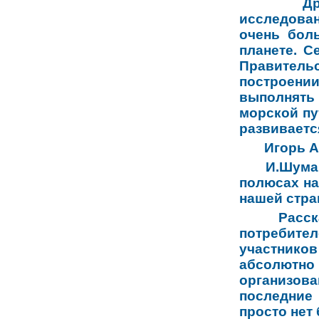
Др
исследован
очень боль
планете. С
Правитель
построении
выполнять
морской пу
развиваетс
Игорь А
И.Шума
полюсах на
нашей стра
Расск
потребите
участников
абсолютно
организова
последние 
просто нет