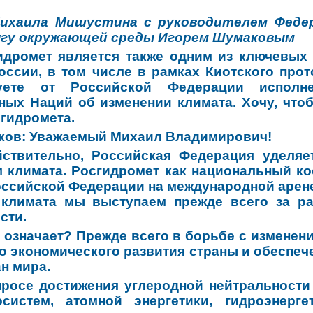
ихаила Мишустина с руководителем Феде
гу окружающей среды Игорем Шумаковым
идромет является также одним из ключевых
оссии, в том числе в рамках Киотского про
руете от Российской Федерации исполн
ых Наций об изменении климата. Хочу, что
гидромета.
ков:
Уважаемый Михаил Владимирович!
йствительно, Российская Федерация уделя
 климата. Росгидромет как национальный к
ссийской Федерации на международной арен
 климата мы выступаем прежде всего за р
сти.
о означает? Прежде всего в борьбе с измене
о экономического развития страны и обеспеч
ан мира.
просе достижения углеродной нейтральности
осистем, атомной энергетики, гидроэнерге