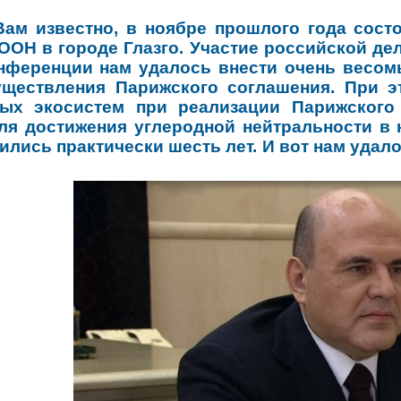
Вам известно, в ноябре прошлого года сост
ООН в городе Глазго. Участие российской де
нференции нам удалось внести очень весом
уществления Парижского соглашения. При э
ных экосистем при реализации Парижского
ля достижения углеродной нейтральности в
лились практически шесть лет. И вот нам удал