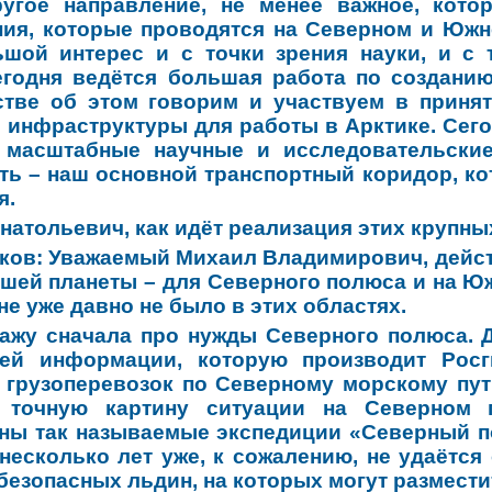
угое направление, не менее важное, кото
ия, которые проводятся на Северном и Южн
шой интерес и с точки зрения науки, и с 
егодня ведётся большая работа по создани
стве об этом говорим и участвуем в приня
 инфраструктуры для работы в Арктике. Сего
 масштабные научные и исследовательские
ть – наш основной транспортный коридор, ко
я.
натольевич, как идёт реализация этих крупны
ков:
Уважаемый Михаил Владимирович, действ
шей планеты – для Северного полюса и на Ю
не уже давно не было в этих областях.
ажу сначала про нужды Северного полюса. 
лей информации, которую производит Росг
 грузоперевозок по Северному морскому пут
 точную картину ситуации на Северном
ны так называемые экспедиции «Северный по
несколько лет уже, к сожалению, не удаётся 
 безопасных льдин, на которых могут размести