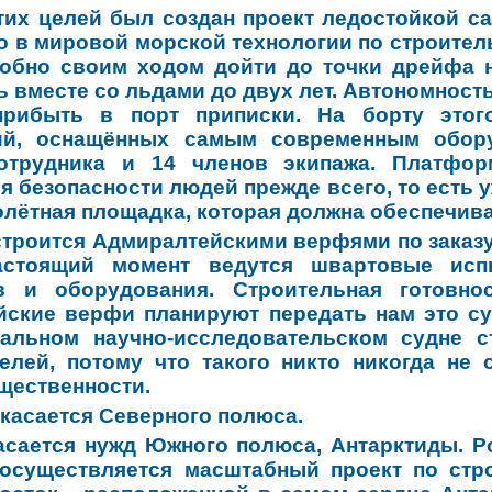
тих целей был создан проект ледостойкой 
о в мировой морской технологии по строител
собно своим ходом дойти до точки дрейфа 
 вместе со льдами до двух лет. Автономность 
рибыть в порт приписки. На борту этог
ий, оснащённых самым современным обор
отрудника и 14 членов экипажа. Платфо
 безопасности людей прежде всего, то есть уж
олётная площадка, которая должна обеспечива
строится Адмиралтейскими верфями по заказу
астоящий момент ведутся швартовые ис
в и оборудования. Строительная готовн
ские верфи планируют передать нам это су
кальном научно-исследовательском судне 
елей, потому что такого никто никогда не
щественности.
 касается Северного полюса.
асается нужд Южного полюса, Антарктиды. Р
 осуществляется масштабный проект по стр