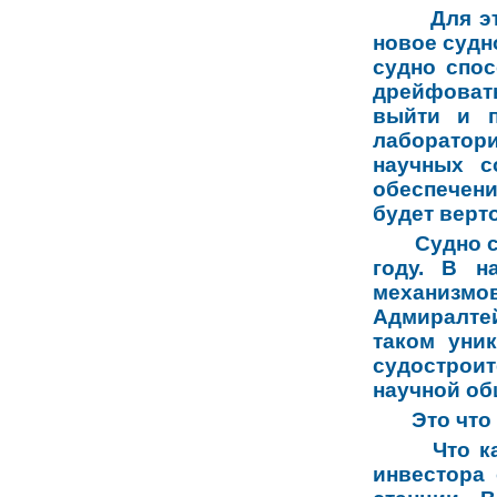
Для э
новое судн
судно спо
дрейфовать
выйти и п
лаборатор
научных с
обеспечения
будет верт
Судно 
году. В н
механизмо
Адмиралтей
таком уни
судостроит
научной об
Это что
Что к
инвестора