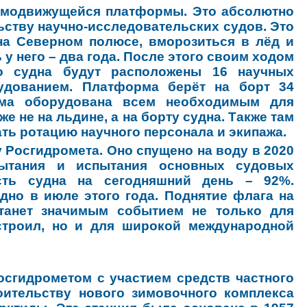
самодвижущейся платформы. Это абсолютно
ьству научно-исследовательских судов. Это
на Северном полюсе, вморозиться в лёд и
у него – два года. После этого своим ходом
о судна будут расположены 16 научных
удованием. Платформа берёт на борт 34
рма оборудована всем необходимым для
е не на льдине, а на борту судна. Также там
ть ротацию научного персонала и экипажа.
 Росгидромета. Оно спущено на воду в 2020
пытания и испытания основных судовых
ость судна на сегодняшний день – 92%.
дно в июле этого года. Поднятие флага на
станет значимым событием не только для
 строил, но и для широкой международной
осгидрометом с участием средств частного
оительству нового зимовочного комплекса