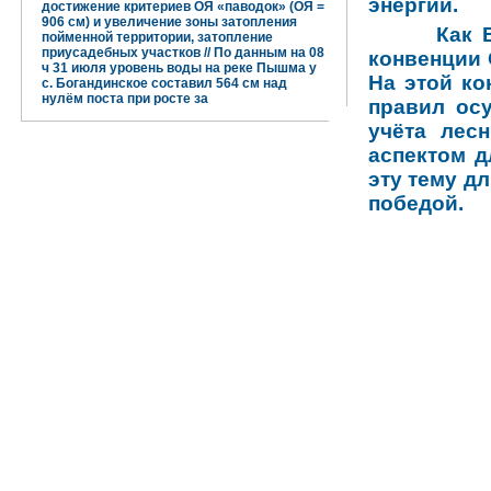
энергии.
достижение критериев ОЯ «паводок» (ОЯ =
906 см) и увеличение зоны затопления
Как 
пойменной территории, затопление
приусадебных участков // По данным на 08
конвенции 
ч 31 июля уровень воды на реке Пышма у
На этой ко
с. Богандинское составил 564 см над
нулём поста при росте за
правил ос
учёта лес
аспектом д
эту тему д
победой.